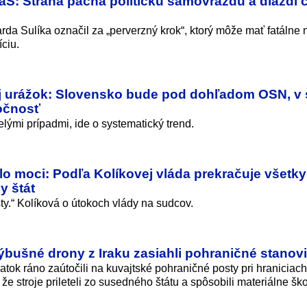
aS: Strana pácha politickú samovraždu a dláždi 
rda Sulíka označil za „perverzný krok“, ktorý môže mať fatálne
íciu.
y aj urážok: Slovensko bude pod dohľadom OSN, v
očnosť
lými prípadmi, ide o systematický tren­d.
o moci: Podľa Kolíkovej vláda prekračuje všetky
y štát
ty.“ Kolíková o útokoch vlády na sudcov.
Výbušné drony z Iraku zasiahli pohraničné stanovi
tok ráno zaútočili na kuvajtské pohraničné posty pri hraniciach
že stroje prileteli zo susedného štátu a spôsobili materiálne šk