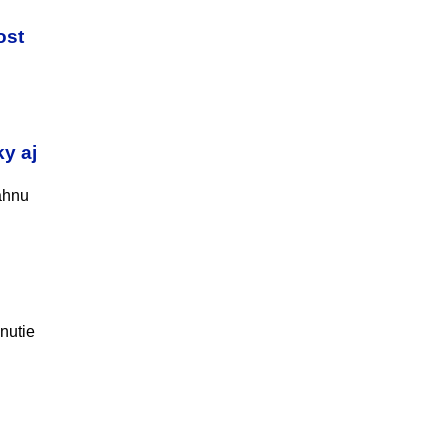
ost
y aj
ahnu
nutie