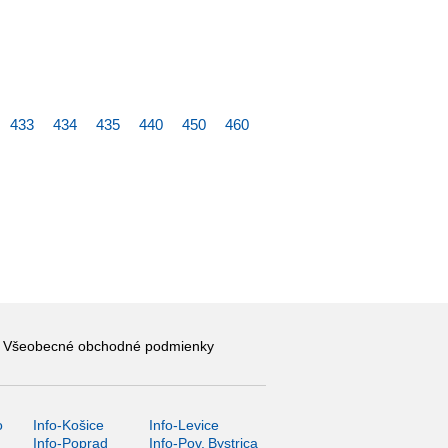
433
434
435
440
450
460
Všeobecné obchodné podmienky
o
Info-Košice
Info-Levice
y
Info-Poprad
Info-Pov. Bystrica