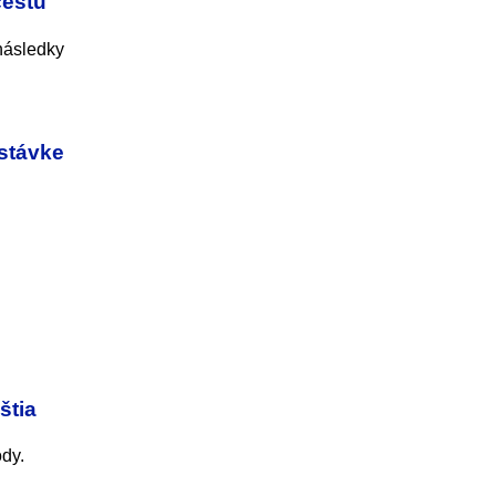
cestu
 následky
 stávke
štia
ody.