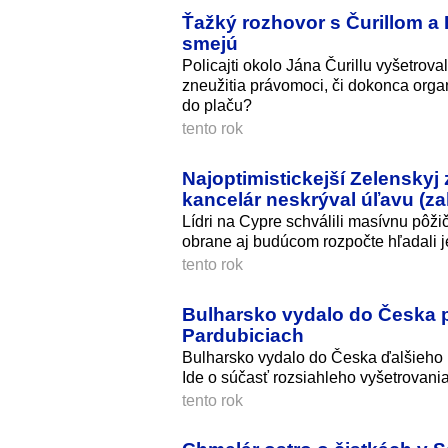
Ťažký rozhovor s Čurillom a 
smejú
Policajti okolo Jána Čurillu vyšetrov
zneužitia právomoci, či dokonca orga
do plaču?
tento rok
Najoptimistickejší Zelensky
kancelár neskrýval úľavu (za
Lídri na Cypre schválili masívnu pôžič
obrane aj budúcom rozpočte hľadali 
tento rok
Bulharsko vydalo do Česka p
Pardubiciach
Bulharsko vydalo do Česka ďalšieho 
Ide o súčasť rozsiahleho vyšetrovani
tento rok