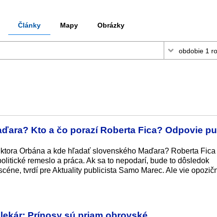
Články
Mapy
Obrázky
ara? Kto a čo porazí Roberta Fica? Odpovie pub
iktora Orbána a kde hľadať slovenského Maďara? Roberta Fica
politické remeslo a práca. Ak sa to nepodarí, bude to dôsledok
éne, tvrdí pre Aktuality publicista Samo Marec. Ale vie opozičn
ekár: Prínosy sú priam obrovské