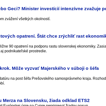
bo Geci? Minister investícií intenzívne zvažuje p
m zvážení všetkých okolností.
tových opatrení. Štát chce zrýchliť rast ekonomik
bližne 90 opatrení na podporu rastu slovenskej ekonomiky. Zasi
e aj podnikateľské prostredie.
 krok. Môže vyzvať Majerského v súboji o šéfa
datúru na post šéfa Prešovského samosprávneho kraja. Rozhod
bí.
u Merza na Slovensku, žiada odklad ETS2
it Európskej únie na Cypre nepriniesol žiadny posun.