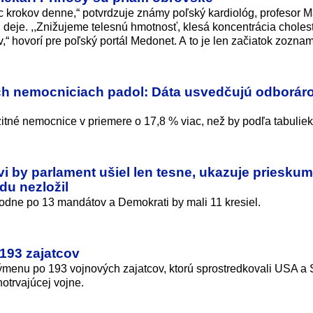
síc krokov denne,“ potvrdzuje známy poľský kardiológ, profesor M
 deje. ,,Znižujeme telesnú hmotnosť, klesá koncentrácia cholest
“ hovorí pre poľský portál Medonet. A to je len začiatok zozna
h nemocniciach padol: Dáta usvedčujú odboráro
itné nemocnice v priemere o 17,8 % viac, než by podľa tabuliek
i by parlament ušiel len tesne, ukazuje prieskum
du nezložil
odne po 13 mandátov a Demokrati by mali 11 kresiel.
 193 zajatcov
výmenu po 193 vojnových zajatcov, ktorú sprostredkovali USA a
otrvajúcej voj­ne.