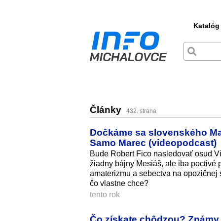
Katalóg
Články
432. strana
Dočkáme sa slovenského Maď
Samo Marec (videopodcast)
Bude Robert Fico nasledovať osud V
žiadny bájny Mesiáš, ale iba poctivé 
amaterizmu a sebectva na opozičnej sc
čo vlastne chce?
tento rok
Čo získate chôdzou? Známy l