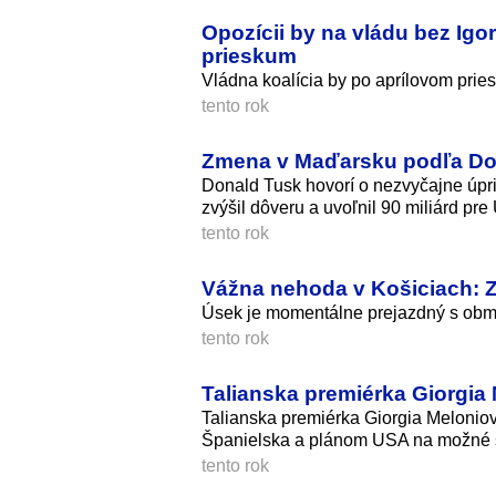
Opozícii by na vládu bez Igo
prieskum
Vládna koalícia by po aprílovom prie
tento rok
Zmena v Maďarsku podľa Don
Donald Tusk hovorí o nezvyčajne úpr
zvýšil dôveru a uvoľnil 90 miliárd pre 
tento rok
Vážna nehoda v Košiciach: Z
Úsek je momentálne prejazdný s ob
tento rok
Talianska premiérka Giorgia
Talianska premiérka Giorgia Melonio
Španielska a plánom USA na možné 
tento rok