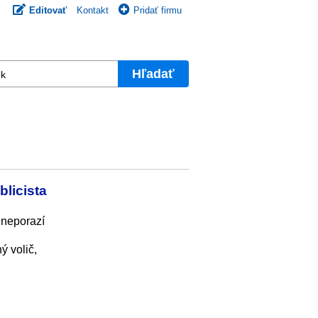
Editovať
Kontakt
Pridať firmu
Hľadať
licista
 neporazí
ý volič,