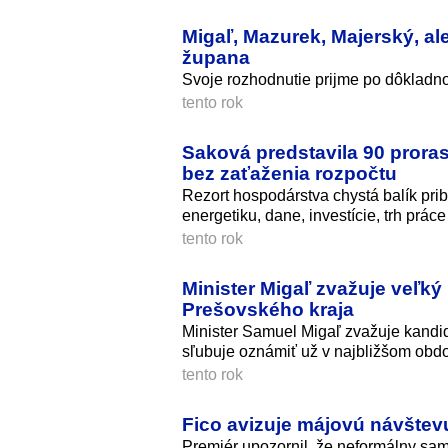
Migaľ, Mazurek, Majerský, ale
župana
Svoje rozhodnutie prijme po dôkladno
tento rok
Saková predstavila 90 proras
bez zaťaženia rozpočtu
Rezort hospodárstva chystá balík pri
energetiku, dane, investície, trh prác
tento rok
Minister Migaľ zvažuje veľký
Prešovského kraja
Minister Samuel Migaľ zvažuje kandi
sľubuje oznámiť už v najbližšom obdo
tento rok
Fico avizuje májovú návštev
Premiér upozornil, že neformálny sam