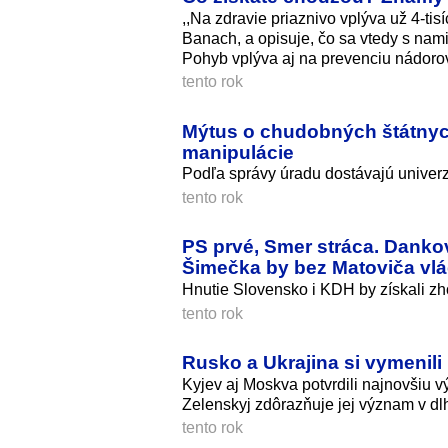
,,Na zdravie priaznivo vplýva už 4-ti
Banach, a opisuje, čo sa vtedy s nami
Pohyb vplýva aj na prevenciu nádorov,
tento rok
Mýtus o chudobných štátnyc
manipulácie
Podľa správy úradu dostávajú univerz
tento rok
PS prvé, Smer stráca. Dankov
Šimečka by bez Matoviča vlá
Hnutie Slovensko i KDH by získali zh
tento rok
Rusko a Ukrajina si vymenili
Kyjev aj Moskva potvrdili najnovšiu 
Zelenskyj zdôrazňuje jej význam v dlh
tento rok