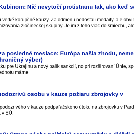
Kubinom: Nič nevytočí protistranu tak, ako keď s
ali veľké korupčné kauzy. Za odmenu nedostali medaily, ale obvi
nizovania zločineckej skupiny. Je im z toho viac do smiechu, al
j za posledné mesiace: Európa našla zhodu, nem
hraničný výber)
ku pre Ukrajinu a nový balík sankcií, no pri rozširovaní Únie, s
jednotu márne.
odozrivú osobu v kauze požiaru zbrojovky v
podozrivého v kauze podpaľačského útoku na zbrojovku v Pard
a v EÚ.