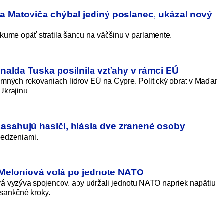
ra Matoviča chýbal jediný poslanec, ukázal nový
skume opäť stratila šancu na väčšinu v parlamente.
alda Tuska posilnila vzťahy v rámci EÚ
imných rokovaniach lídrov EÚ na Cypre. Politický obrat v Maďa
Ukrajinu.
asahujú hasiči, hlásia dve zranené osoby
medzeniami.
 Meloniová volá po jednote NATO
vá vyzýva spojencov, aby udržali jednotu NATO napriek napätiu
sankčné kroky.