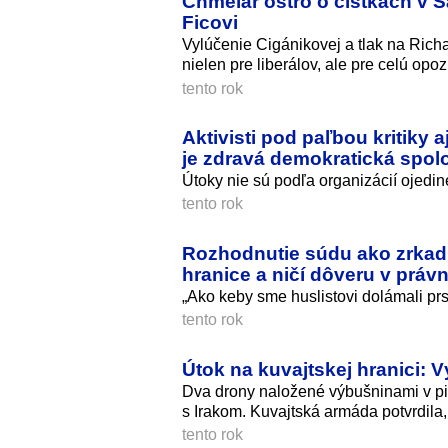
Chmelár ostro o čistkách v S
Ficovi
Vylúčenie Cigánikovej a tlak na Richa
nielen pre liberálov, ale pre celú opoz
tento rok
Aktivisti pod paľbou kritik
je zdravá demokratická spol
Útoky nie sú podľa organizácií ojedine
tento rok
Rozhodnutie súdu ako zrkadl
hranice a ničí dôveru v právn
„Ako keby sme huslistovi dolámali prs
tento rok
Útok na kuvajtskej hranici: 
Dva drony naložené výbušninami v pia
s Irakom. Kuvajtská armáda potvrdila, 
tento rok