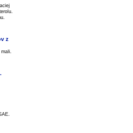
aciej
erolu.
mu.
v z
 mali.
.
 SAE.