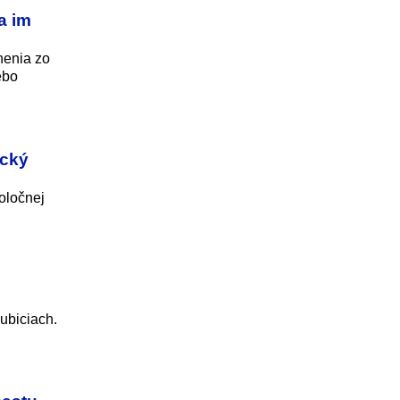
a im
nenia zo
ebo
ecký
poločnej
ubiciach.