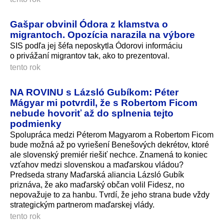
Gašpar obvinil Ódora z klamstva o
migrantoch. Opozícia narazila na výbore
SIS podľa jej šéfa neposkytla Ódorovi informáciu
o privážaní migrantov tak, ako to prezentoval.
tento rok
NA ROVINU s Lázsló Gubíkom: Péter
Mágyar mi potvrdil, že s Robertom Ficom
nebude hovoriť až do splnenia tejto
podmienky
Spolupráca medzi Péterom Magyarom a Robertom Ficom
bude možná až po vyriešení Benešových dekrétov, ktoré
ale slovenský premiér riešiť nechce. Znamená to koniec
vzťahov medzi slovenskou a maďarskou vládou?
Predseda strany Maďarská aliancia Lázsló Gubík
priznáva, že ako maďarský občan volil Fidesz, no
nepovažuje to za hanbu. Tvrdí, že jeho strana bude vždy
strategickým partnerom maďarskej vlády.
tento rok