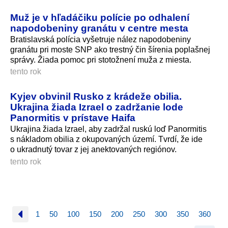
Muž je v hľadáčiku polície po odhalení
napodobeniny granátu v centre mesta
Bratislavská polícia vyšetruje nález napodobeniny
granátu pri moste SNP ako trestný čin šírenia poplašnej
správy. Žiada pomoc pri stotožnení muža z miesta.
tento rok
Kyjev obvinil Rusko z krádeže obilia.
Ukrajina žiada Izrael o zadržanie lode
Panormitis v prístave Haifa
Ukrajina žiada Izrael, aby zadržal ruskú loď Panormitis
s nákladom obilia z okupovaných území. Tvrdí, že ide
o ukradnutý tovar z jej anektovaných regiónov.
tento rok
1
50
100
150
200
250
300
350
360