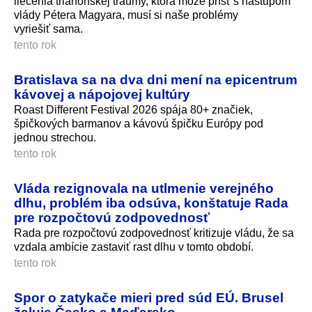
liečenia trianonskej traumy, ktorá môže prísť s nástupom
vlády Pétera Magyara, musí si naše problémy
vyriešiť sama.
tento rok
Bratislava sa na dva dni mení na epicentrum
kávovej a nápojovej kultúry
Roast Different Festival 2026 spája 80+ značiek,
špičkových barmanov a kávovú špičku Európy pod
jednou strechou.
tento rok
Vláda rezignovala na utlmenie verejného
dlhu, problém iba odsúva, konštatuje Rada
pre rozpočtovú zodpovednosť
Rada pre rozpočtovú zodpovednosť kritizuje vládu, že sa
vzdala ambície zastaviť rast dlhu v tomto období.
tento rok
Spor o zatykače mieri pred súd EÚ. Brusel
žaluje Česko a Maďarsko