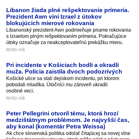
Libanon žiada plné rešpektovanie prímeria.
Prezident Awn viní Izrael z útokov
blokujúcich mierové rokovania
Libanonský prezident Awn podmieňuje priame rokovania
s Izraelom plným rešpektovaním prímeria. Pokračujúce
útoky označuje za neakceptovateľnú prekážku mieru.
tento rok
Pri incidente v Košiciach bodli a okradli
muža. Polícia zaistila dvoch podozrivých
Košické ulice sa stali dejiskom incidentu, pri ktorom
pobodali mladíka. Útočníci mu zároveň ukradli
osobné veci.
tento rok
Peter Pellegrini otvoril tému, ktorá hrozí
medzištátnym problémom. Je najvyšší čas,
aby konal (komentár Petra Weissa)
Ak chce slovenská politika odolať črtajúcej sa novej vlne