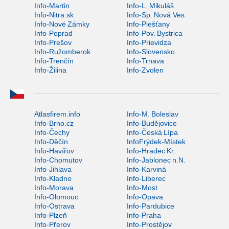
Info-Martin
Info-L. Mikuláš
Info-Nitra.sk
Info-Sp. Nová Ves
Info-Nové Zámky
Info-Piešťany
Info-Poprad
Info-Pov. Bystrica
Info-Prešov
Info-Prievidza
Info-Ružomberok
Info-Slovensko
Info-Trenčín
Info-Trnava
Info-Žilina
Info-Zvolen
Atlasfirem.info
Info-M. Boleslav
Info-Brno.cz
Info-Budějovice
Info-Čechy
Info-Česká Lípa
Info-Děčín
InfoFrýdek-Místek
Info-Havířov
Info-Hradec Kr.
Info-Chomutov
Info-Jablonec n.N.
Info-Jihlava
Info-Karviná
Info-Kladno
Info-Liberec
Info-Morava
Info-Most
Info-Olomouc
Info-Opava
Info-Ostrava
Info-Pardubice
Info-Plzeň
Info-Praha
Info-Přerov
Info-Prostějov