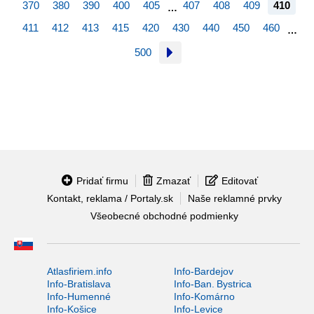
370
380
390
400
405
407
408
409
410
…
411
412
413
415
420
430
440
450
460
…
500
Pridať firmu
Zmazať
Editovať
Kontakt, reklama / Portaly.sk
Naše reklamné prvky
Všeobecné obchodné podmienky
Atlasfiriem.info
Info-Bardejov
Info-Bratislava
Info-Ban. Bystrica
Info-Humenné
Info-Komárno
Info-Košice
Info-Levice