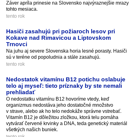
Záver apríla prinesie na Slovensko najvýraznejšie mrazy
tohto mesiaca.
tento rok
Hasiči zasahujú pri požiaroch lesov pri
Kokave nad Rimavicou a Liptovskom
Trnovci
Na juhu aj severe Slovenska horia lesné porasty. Hasiči
sú v teréne od popoludnia a stále zasahujú.
tento rok
Nedostatok vitamínu B12 potichu oslabuje
telo aj myseľ: tieto príznaky by ste nemali
prehliadať
O nedostatku vitamínu B12 hovoríme vtedy, keď
organizmus nedostáva jeho dostatočné množstvo
v strave, alebo ak ho telo nedokáže správne vstrebať.
Vitamín B12 je dôležitou zložkou, ktorá telu pomáha
vytvárať červené krvinky a DNA, teda genetický materiál
všetkých našich buniek.
tento rok