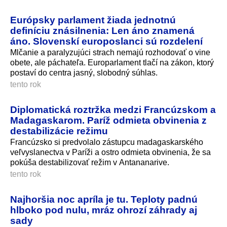
Európsky parlament žiada jednotnú
definíciu znásilnenia: Len áno znamená
áno. Slovenskí europoslanci sú rozdelení
Mlčanie a paralyzujúci strach nemajú rozhodovať o vine
obete, ale páchateľa. Europarlament tlačí na zákon, ktorý
postaví do centra jasný, slobodný súhlas.
tento rok
Diplomatická roztržka medzi Francúzskom a
Madagaskarom. Paríž odmieta obvinenia z
destabilizácie režimu
Francúzsko si predvolalo zástupcu madagaskarského
veľvyslanectva v Paríži a ostro odmieta obvinenia, že sa
pokúša destabilizovať režim v Antananarive.
tento rok
Najhoršia noc apríla je tu. Teploty padnú
hlboko pod nulu, mráz ohrozí záhrady aj
sady