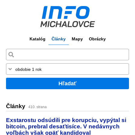
Katalóg
Články
Mapy
Obrázky
Hľadať
Články
410. strana
Exstarostu odsúdili pre korupciu, vypýtal si
bitcoin, prebral desaťtisíce. V nedávnych
voľbách však opäť kandidoval