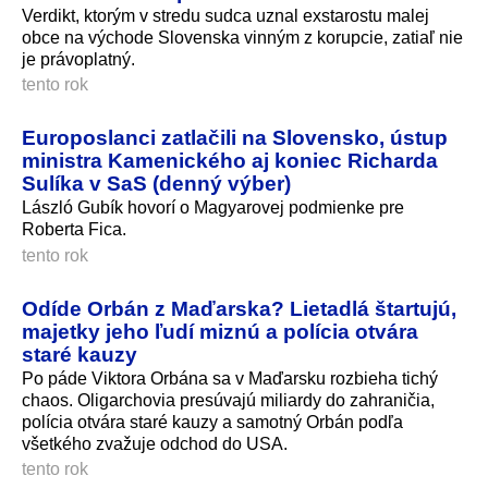
Verdikt, ktorým v stredu sudca uznal exstarostu malej
obce na východe Slovenska vinným z korupcie, zatiaľ nie
je právoplatný.
tento rok
Europoslanci zatlačili na Slovensko, ústup
ministra Kamenického aj koniec Richarda
Sulíka v SaS (denný výber)
László Gubík hovorí o Magyarovej podmienke pre
Roberta Fica.
tento rok
Odíde Orbán z Maďarska? Lietadlá štartujú,
majetky jeho ľudí miznú a polícia otvára
staré kauzy
Po páde Viktora Orbána sa v Maďarsku rozbieha tichý
chaos. Oligarchovia presúvajú miliardy do zahraničia,
polícia otvára staré kauzy a samotný Orbán podľa
všetkého zvažuje odchod do USA.
tento rok