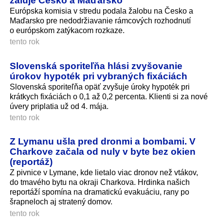
Európska komisia v stredu podala žalobu na Česko a
Maďarsko pre nedodržiavanie rámcových rozhodnutí
o európskom zatýkacom rozkaze.
tento rok
Slovenská sporiteľňa hlási zvyšovanie
úrokov hypoték pri vybraných fixáciách
Slovenská sporiteľňa opäť zvyšuje úroky hypoték pri
krátkych fixáciách o 0,1 až 0,2 percenta. Klienti si za nové
úvery priplatia už od 4. mája.
tento rok
Z Lymanu ušla pred dronmi a bombami. V
Charkove začala od nuly v byte bez okien
(reportáž)
Z pivnice v Lymane, kde lietalo viac dronov než vtákov,
do tmavého bytu na okraji Charkova. Hrdinka našich
reportáží spomína na dramatickú evakuáciu, rany po
šrapneloch aj stratený domov.
tento rok