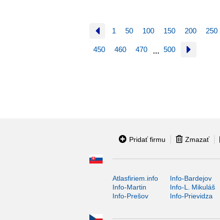
1
50
100
150
200
250
450
460
470
500
…
Pridať firmu
Zmazať
Atlasfiriem.info
Info-Bardejov
Info-Martin
Info-L. Mikuláš
Info-Prešov
Info-Prievidza