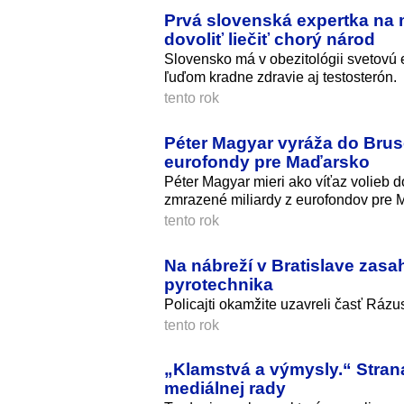
Prvá slovenská expertka na
dovoliť liečiť chorý národ
Slovensko má v obezitológii svetovú e
ľuďom kradne zdravie aj testosterón.
tento rok
Péter Magyar vyráža do Brus
eurofondy pre Maďarsko
Péter Magyar mieri ako víťaz volieb
zmrazené miliardy z eurofondov pre 
tento rok
Na nábreží v Bratislave zasah
pyrotechnika
Policajti okamžite uzavreli časť Rázu
tento rok
„Klamstvá a výmysly.“ Stran
mediálnej rady