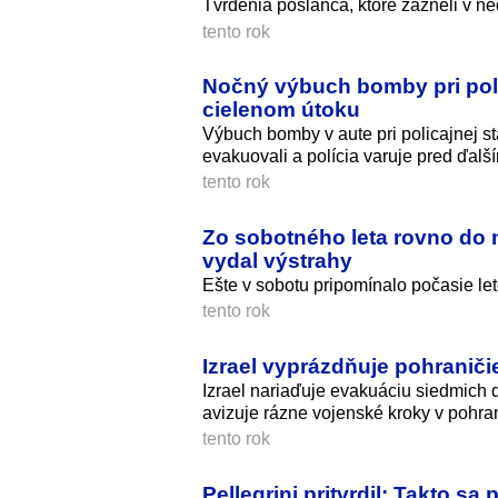
Tvrdenia poslanca, ktoré zazneli v ne
tento rok
Nočný výbuch bomby pri polic
cielenom útoku
Výbuch bomby v aute pri policajnej st
evakuovali a polícia varuje pred ďalší
tento rok
Zo sobotného leta rovno do
vydal výstrahy
Ešte v sobotu pripomínalo počasie le
tento rok
Izrael vyprázdňuje pohraniči
Izrael nariaďuje evakuáciu siedmich 
avizuje rázne vojenské kroky v pohran
tento rok
Pellegrini pritvrdil: Takto s