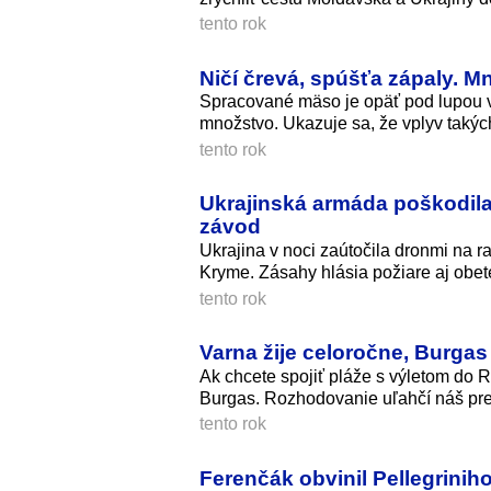
tento rok
Ničí črevá, spúšťa zápaly. 
Spracované mäso je opäť pod lupou ve
množstvo. Ukazuje sa, že vplyv takých
tento rok
Ukrajinská armáda poškodila s
závod
Ukrajina v noci zaútočila dronmi na 
Kryme. Zásahy hlásia požiare aj obet
tento rok
Varna žije celoročne, Burgas
Ak chcete spojiť pláže s výletom do R
Burgas. Rozhodovanie uľahčí náš pre
tento rok
Ferenčák obvinil Pellegriniho