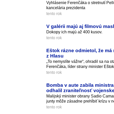
Vyhlásenie Ferenčáka o stretnutí Pell
kancelária prezidenta
tento rok
V galérii majú aj filmovú mas
Dokopy ich majú až 400 kusov.
tento rok
Eštok rázne odmietol, že má
z Hlasu
„To nemyslíte vážne“, ohradil sa na
Ferenčáka, líder strany minister Eštok
tento rok
Bomba v aute zabila ministra
odhalil zraniteľnosť vojenske
Malijský minister obrany Sadio Cama
junty môže zásadne prehĺbiť krízu v ne
tento rok