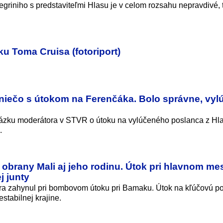
egriniho s predstaviteľmi Hlasu je v celom rozsahu nepravdivé, t
ku Toma Cruisa (fotoriport)
 niečo s útokom na Ferenčáka. Bolo správne, vylú
 otázku moderátora v STVR o útoku na vylúčeného poslanca z Hl
.
 obrany Mali aj jeho rodinu. Útok pri hlavnom me
j junty
ra zahynul pri bombovom útoku pri Bamaku. Útok na kľúčovú p
stabilnej krajine.