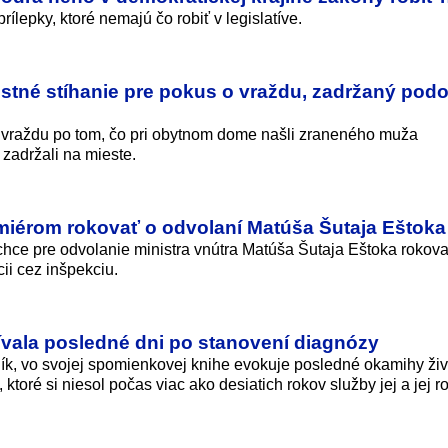
ílepky, ktoré nemajú čo robiť v legislatíve.
restné stíhanie pre pokus o vraždu, zadržaný podo
o vraždu po tom, čo pri obytnom dome našli zraneného muža
zadržali na mieste.
miérom rokovať o odvolaní Matúša Šutaja Eštoka
ce pre odvolanie ministra vnútra Matúša Šutaja Eštoka rokova
cii cez inšpekciu.
žívala posledné dni po stanovení diagnózy
ník, vo svojej spomienkovej knihe evokuje posledné okamihy ži
, ktoré si niesol počas viac ako desiatich rokov služby jej a jej r