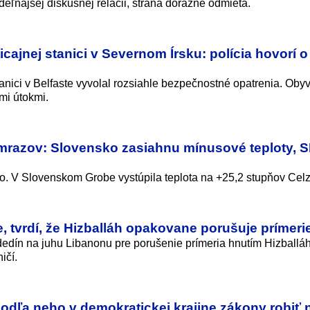
deľňajšej diskusnej relácii, strana dôrazne odmieta.
ajnej stanici v Severnom Írsku: polícia hovorí o
anici v Belfaste vyvolal rozsiahle bezpečnostné opatrenia. Oby
mi útokmi.
 mrazov: Slovensko zasiahnu mínusové teploty,
to. V Slovenskom Grobe vystúpila teplota na +25,2 stupňov Celz
e, tvrdí, že Hizballáh opakovane porušuje prímeri
dedín na juhu Libanonu pre porušenie prímeria hnutím Hizballá
ičí.
a podľa neho v demokratickej krajine zákony robiť