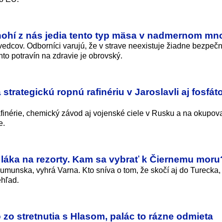
Mnohí z nás jedia tento typ mäsa v nadmernom mn
dcov. Odborníci varujú, že v strave neexistuje žiadne bezpeč
to potravín na zdravie je obrovský.
trategickú ropnú rafinériu v Jaroslavli aj fosfát
rafinérie, chemický závod aj vojenské ciele v Rusku a na okupo
e.
 láka na rezorty. Kam sa vybrať k Čiernemu moru
umunska, vyhrá Varna. Kto sníva o tom, že skočí aj do Turecka,
hľad.
 zo stretnutia s Hlasom, palác to rázne odmieta