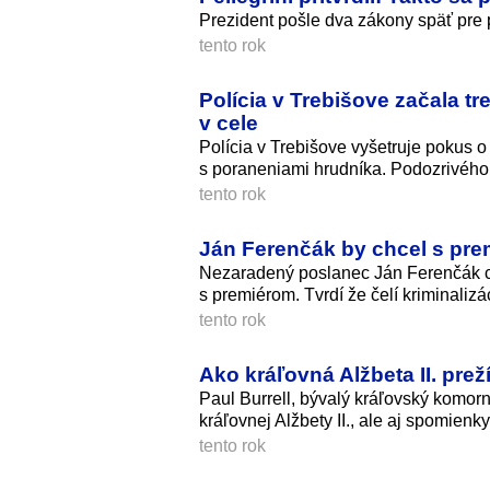
Prezident pošle dva zákony späť pre pr
tento rok
Polícia v Trebišove začala t
v cele
Polícia v Trebišove vyšetruje pokus 
s poraneniami hrudníka. Podozrivého 
tento rok
Ján Ferenčák by chcel s pre
Nezaradený poslanec Ján Ferenčák ch
s premiérom. Tvrdí že čelí kriminalizá
tento rok
Ako kráľovná Alžbeta II. pre
Paul Burrell, bývalý kráľovský komor
kráľovnej Alžbety II., ale aj spomienky
tento rok