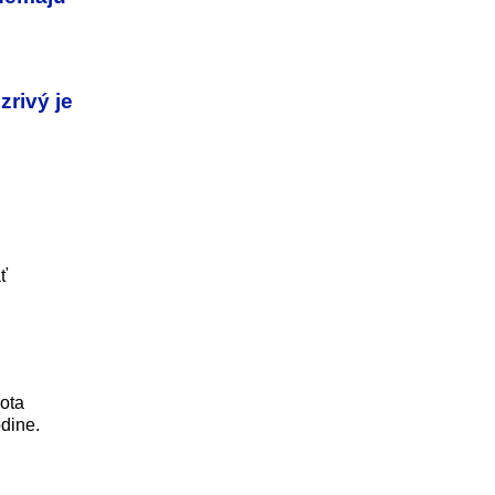
zrivý je
ť
vota
odine.