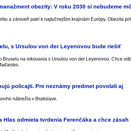
 manažment obezity: V roku 2030 si nebudeme m
litu a zároveň patrí k najtučnejším krajinám Európy. Obezita pr
elu, s Ursulou von der Leyenovou bude riešiť
 do Bruselu na rokovania s Ursulou von der Leyenovou. Chce od
Maďarsko.
ujú policajti. Pre neznámy predmet povolali aj
sovho nábrežia v Bratislave.
a Hlas odmieta tvrdenia Ferenčáka a chce zásah