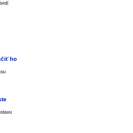
vrdí
čiť ho
asu
ste
ostavu