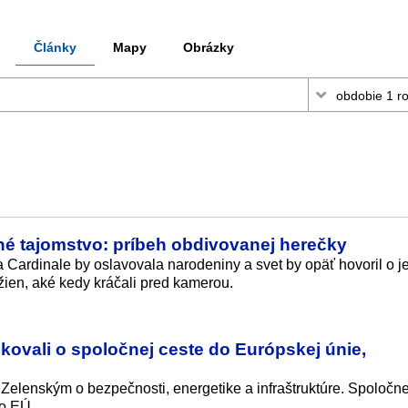
Články
Mapy
Obrázky
nné tajomstvo: príbeh obdivovanej herečky
a Cardinale by oslavovala narodeniny a svet by opäť hovoril o j
 žien, aké kedy kráčali pred kamerou.
okovali o spoločnej ceste do Európskej únie,
Zelenským o bezpečnosti, energetike a infraštruktúre. Spoločn
do EÚ.