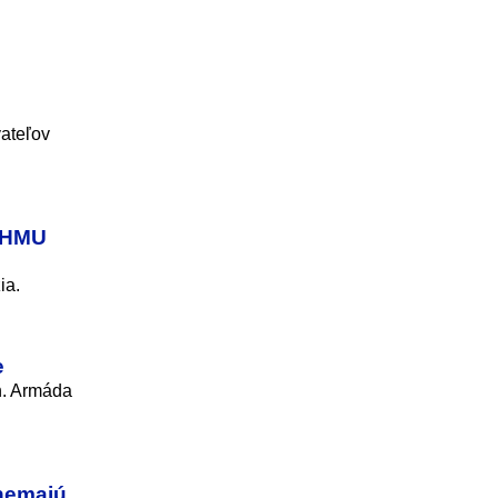
vateľov
 SHMU
ia.
e
h. Armáda
 nemajú