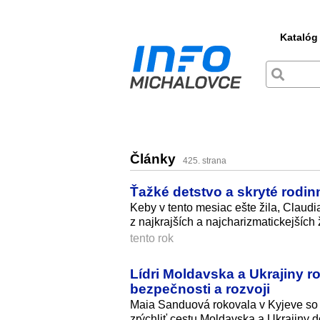
Katalóg
Články
425. strana
Ťažké detstvo a skryté rodi
Keby v tento mesiac ešte žila, Claudi
z najkrajších a najcharizmatic­kejších
tento rok
Lídri Moldavska a Ukrajiny r
bezpečnosti a rozvoji
Maia Sanduová rokovala v Kyjeve so 
zrýchliť cestu Moldavska a Ukrajiny 