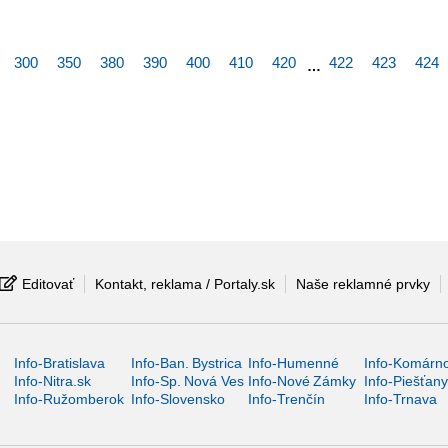
300
350
380
390
400
410
420
422
423
424
…
Editovať
Kontakt, reklama / Portaly.sk
Naše reklamné prvky
Info-Bratislava
Info-Ban. Bystrica
Info-Humenné
Info-Komárn
Info-Nitra.sk
Info-Sp. Nová Ves
Info-Nové Zámky
Info-Piešťan
Info-Ružomberok
Info-Slovensko
Info-Trenčín
Info-Trnava