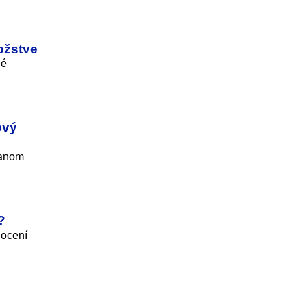
ožstve
né
ový
vanom
?
 ocení