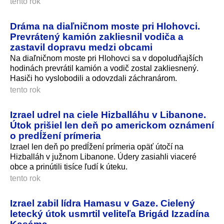
tento rok
Dráma na diaľničnom moste pri Hlohovci.
Prevrátený kamión zakliesnil vodiča a
zastavil dopravu medzi obcami
Na diaľničnom moste pri Hlohovci sa v dopoludňajších
hodinách prevrátil kamión a vodič zostal zakliesnený.
Hasiči ho vyslobodili a odovzdali záchranárom.
tento rok
Izrael udrel na ciele Hizballáhu v Libanone.
Útok prišiel len deň po americkom oznámení
o predĺžení prímeria
Izrael len deň po predĺžení prímeria opäť útočí na
Hizballáh v južnom Libanone. Údery zasiahli viaceré
obce a prinútili tisíce ľudí k úteku.
tento rok
Izrael zabil lídra Hamasu v Gaze. Cielený
letecký útok usmrtil veliteľa Brigád Izzadína