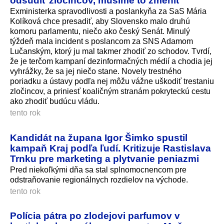
Exministerka spravodlivosti a poslankyňa za SaS Mária
Kolíková chce presadiť, aby Slovensko malo druhú
komoru parlamentu, niečo ako český Senát. Minulý
týždeň mala incident s poslancom za SNS Adamom
Lučanským, ktorý ju mal takmer zhodiť zo schodov. Tvrdí,
že je terčom kampaní dezinformačných médií a chodia jej
vyhrážky, že sa jej niečo stane. Novely trestného
poriadku a ústavy podľa nej môžu vážne uškodiť trestaniu
zločincov, a priniesť koaličným stranám pokryteckú cestu
ako zhodiť budúcu vládu.
tento rok
Kandidát na župana Igor Šimko spustil
kampaň Kraj podľa ľudí. Kritizuje Rastislava
Trnku pre marketing a plytvanie peniazmi
Pred niekoľkými dňa sa stal splnomocnencom pre
odstraňovanie regionálnych rozdielov na východe.
tento rok
Polícia pátra po zlodejovi parfumov v