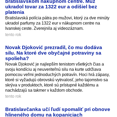
bratislavskom nákupnom centre. Muž
ukradol tovar za 1322 eur a odišiel bez
platenia
Bratislavská polícia pátra po mužovi, ktorý za dve minúty
ukradol parfumy za 1322 eur v nákupnom centre na
Ivanskej ceste. Zverejnila aj videozáznam.
tento rok
Novak Djoković prezradil, čo mu dodáva
silu. Na ktoré dve obyčajné potraviny sa
spolieha?
Novak Djoković je najlepším tenistom všetkých čias a
svoju kondíciu aj neuveriteľnú silu na kurte udržiava
pomocou veľmi jednoduchých potravín. Hoci hrá zápasy,
ktoré si vyžadujú obrovskú vytrvalosť, jeho tajomstvo sa
skrýva v produktoch, ktoré sú prístupné každému a
nachádzajú sa takmer v každom obchode.
tento rok
Bratislavčanka učí ľudí spomaliť pri obnove
hlineného domu na kopaniciach