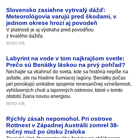
Slovensko zasiahne vytrvalý dážď:
Meteorológovia varujú pred škodami, v
jednom okrese hrozí aj povodeň
V platnosti je aj výstraha pred povodňou
z trvalého dažďa.
tento rok
Labyrint na vode v tom najkrajšom svetle:
Prečo sú Benátky láskou na prvý pohľad?
Nechajte sa vtiahnuť do sveta, kde sa história nepíše na
asfalte, ale na hladine šumiacej lagúny. Benátky počas
jari ponúkajú unikátne spojenie renesančnej vznešenosti,
vyhlásených chutí a tajomných ostrovov, ktoré v tomto
období žiaria novou energiou.
tento rok
Rýchly zásah nepomohol. Pri ostrove
Rottnest v Západnej Austrálii zomrel 38-
ročný muž po útoku žraloka