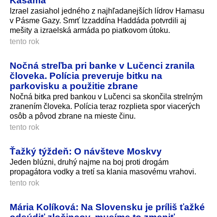
Kasáma
Izrael zasiahol jedného z najhľadanejších lídrov Hamasu
v Pásme Gazy. Smrť Izzaddína Haddáda potvrdili aj
mešity a izraelská armáda po piatkovom útoku.
tento rok
Nočná streľba pri banke v Lučenci zranila
človeka. Polícia preveruje bitku na
parkovisku a použitie zbrane
Nočná bitka pred bankou v Lučenci sa skončila strelným
zranením človeka. Polícia teraz rozplieta spor viacerých
osôb a pôvod zbrane na mieste činu.
tento rok
Ťažký týždeň: O návšteve Moskvy
Jeden blúzni, druhý najme na boj proti drogám
propagátora vodky a tretí sa klania masovému vrahovi.
tento rok
Mária Kolíková: Na Slovensku je príliš ťažké
odsúdiť zločincov, musíme to zmeniť