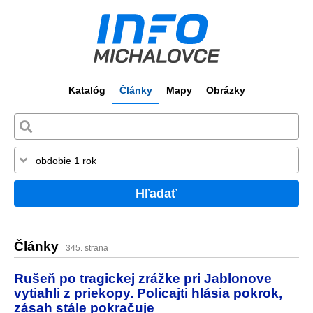
Katalóg
Články
Mapy
Obrázky
Hľadať
Články
345. strana
Rušeň po tragickej zrážke pri Jablonove
vytiahli z priekopy. Policajti hlásia pokrok,
zásah stále pokračuje