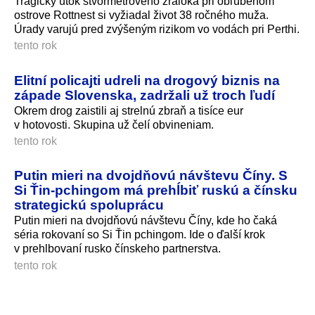
Tragický útok štvormetrového žraloka pri obľúbenom
ostrove Rottnest si vyžiadal život 38 ročného muža.
Úrady varujú pred zvýšeným rizikom vo vodách pri Perthi.
tento rok
Elitní policajti udreli na drogový biznis na
západe Slovenska, zadržali už troch ľudí
Okrem drog zaistili aj strelnú zbraň a tisíce eur
v hotovosti. Skupina už čelí obvineniam.
tento rok
Putin mieri na dvojdňovú návštevu Číny. S
Si Ťin-pchingom má prehĺbiť ruskú a čínsku
strategickú spoluprácu
Putin mieri na dvojdňovú návštevu Číny, kde ho čaká
séria rokovaní so Si Ťin pchingom. Ide o ďalší krok
v prehlbovaní rusko čínskeho partnerstva.
tento rok