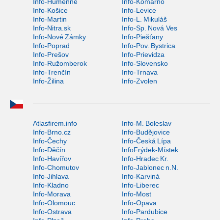
Info-Humenné
Info-Komárno
Info-Košice
Info-Levice
Info-Martin
Info-L. Mikuláš
Info-Nitra.sk
Info-Sp. Nová Ves
Info-Nové Zámky
Info-Piešťany
Info-Poprad
Info-Pov. Bystrica
Info-Prešov
Info-Prievidza
Info-Ružomberok
Info-Slovensko
Info-Trenčín
Info-Trnava
Info-Žilina
Info-Zvolen
Atlasfirem.info
Info-M. Boleslav
Info-Brno.cz
Info-Budějovice
Info-Čechy
Info-Česká Lípa
Info-Děčín
InfoFrýdek-Místek
Info-Havířov
Info-Hradec Kr.
Info-Chomutov
Info-Jablonec n.N.
Info-Jihlava
Info-Karviná
Info-Kladno
Info-Liberec
Info-Morava
Info-Most
Info-Olomouc
Info-Opava
Info-Ostrava
Info-Pardubice