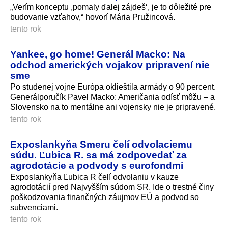
„Verím konceptu ,pomaly ďalej zájdeš‘, je to dôležité pre
budovanie vzťahov,“ hovorí Mária Pružincová.
tento rok
Yankee, go home! Generál Macko: Na
odchod amerických vojakov pripravení nie
sme
Po studenej vojne Európa oklieštila armády o 90 percent.
Generálporučík Pavel Macko: Američania odísť môžu – a
Slovensko na to mentálne ani vojensky nie je pripravené.
tento rok
Exposlankyňa Smeru čelí odvolaciemu
súdu. Ľubica R. sa má zodpovedať za
agrodotácie a podvody s eurofondmi
Exposlankyňa Ľubica R čelí odvolaniu v kauze
agrodotácií pred Najvyšším súdom SR. Ide o trestné činy
poškodzovania finančných záujmov EÚ a podvod so
subvenciami.
tento rok