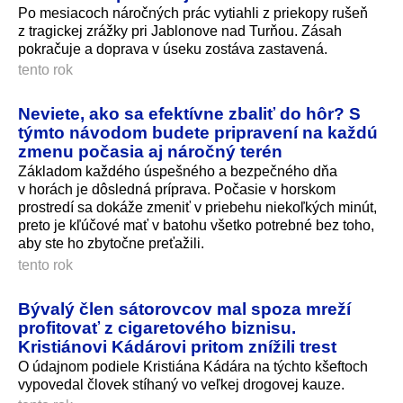
Po mesiacoch náročných prác vytiahli z priekopy rušeň
z tragickej zrážky pri Jablonove nad Turňou. Zásah
pokračuje a doprava v úseku zostáva zastavená.
tento rok
Neviete, ako sa efektívne zbaliť do hôr? S
týmto návodom budete pripravení na každú
zmenu počasia aj náročný terén
Základom každého úspešného a bezpečného dňa
v horách je dôsledná príprava. Počasie v horskom
prostredí sa dokáže zmeniť v priebehu niekoľkých minút,
preto je kľúčové mať v batohu všetko potrebné bez toho,
aby ste ho zbytočne preťažili.
tento rok
Bývalý člen sátorovcov mal spoza mreží
profitovať z cigaretového biznisu.
Kristiánovi Kádárovi pritom znížili trest
O údajnom podiele Kristiána Kádára na týchto kšeftoch
vypovedal človek stíhaný vo veľkej drogovej kauze.