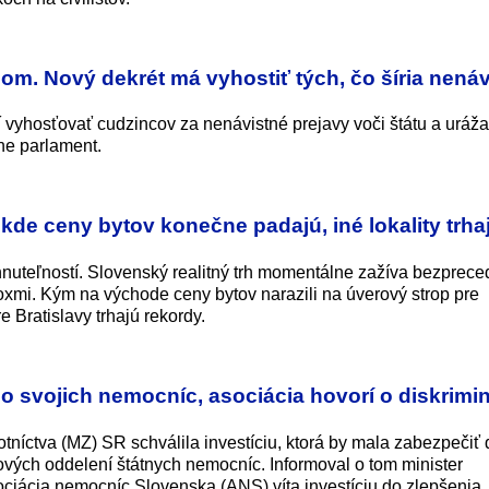
com. Nový dekrét má vyhostiť tých, čo šíria nenáv
í vyhosťovať cudzincov za nenávistné prejavy voči štátu a uráž
ne parlament.
ekde ceny bytov konečne padajú, iné lokality trha
nuteľností. Slovenský realitný trh momentálne zažíva bezprec
oxmi. Kým na východe ceny bytov narazili na úverový strop pre
 Bratislavy trhajú rekordy.
do svojich nemocníc, asociácia hovorí o diskrimin
otníctva (MZ) SR schválila investíciu, ktorá by mala zabezpečiť 
ových oddelení štátnych nemocníc. Informoval o tom minister
ociácia nemocníc Slovenska (ANS) víta investíciu do zlepšenia