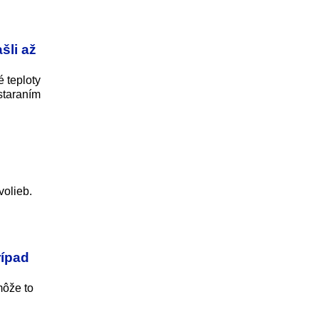
šli až
 teploty
bstaraním
volieb.
rípad
môže to