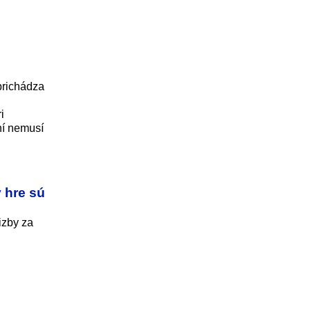
 prichádza
i
ní nemusí
v hre sú
izby za