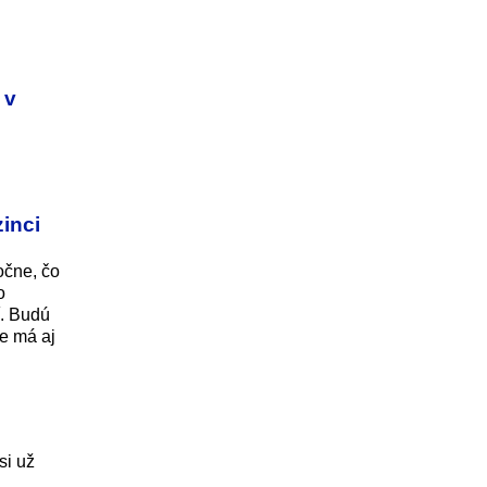
 v
inci
očne, čo
o
í. Budú
ie má aj
si už