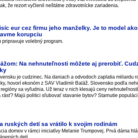
, že rezort vyčlenil neštátne zdravotnícke zariadenia.
isíc eur cez firmu jeho manželky. Je to model ako
stavme korupciu
nu pripravuje volebný program.
žom: Na nehnuteľnosti môžete aj prerobiť. Cudz
dky
ensku je cudzinec. Na daniach a odvodoch zaplatia miliardu r
odky, hovorí ekonóm z SAV Vladimír Baláž. Slovensko podľa neh
regióny sa vyľudnia. Už teraz v nich klesajú ceny nehnuteľnost
rásť? Majú politici sľubovať stavanie bytov? Starnutie populác
a ruských detí sa vrátilo k svojim rodinám
acia domov v rámci iniciatívy Melanie Trumpovej. Prvá dáma hlá
ránených detí.