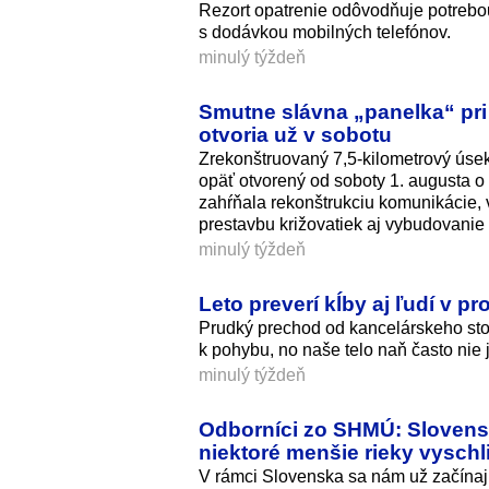
Rezort opatrenie odôvodňuje potrebou 
s dodávkou mobilných telefónov.
minulý týždeň
Smutne slávna „panelka“ pri 
otvoria už v sobotu
Zrekonštruovaný 7,5-kilometrový úse
opäť otvorený od soboty 1. augusta o
zahŕňala rekonštrukciu komunikácie,
prestavbu križovatiek aj vybudovanie p
minulý týždeň
Leto preverí kĺby aj ľudí v 
Prudký prechod od kancelárskeho stola
k pohybu, no naše telo naň často nie 
minulý týždeň
Odborníci zo SHMÚ: Slovensk
niektoré menšie rieky vyschl
V rámci Slovenska sa nám už začínaj