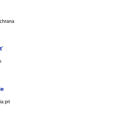
ochrana
ť
m
ie
a pri