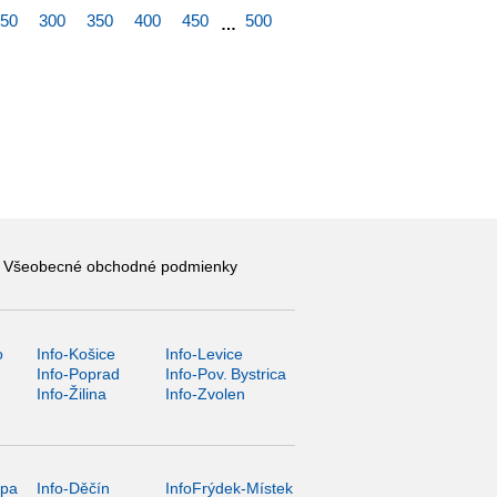
50
300
350
400
450
500
…
Všeobecné obchodné podmienky
o
Info-Košice
Info-Levice
y
Info-Poprad
Info-Pov. Bystrica
Info-Žilina
Info-Zvolen
ípa
Info-Děčín
InfoFrýdek-Místek