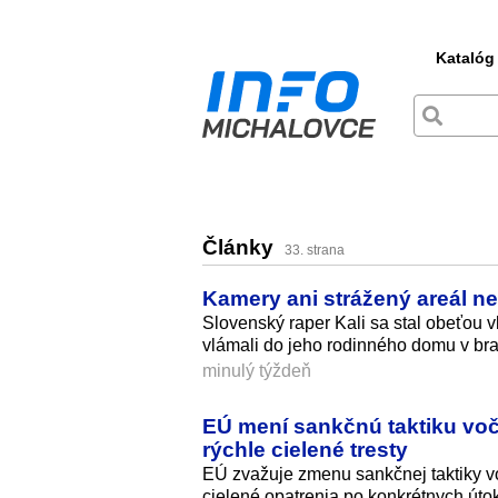
Katalóg
Články
33. strana
Kamery ani strážený areál n
Slovenský raper Kali sa stal obeťou
vlámali do jeho rodinného domu v brati
minulý týždeň
EÚ mení sankčnú taktiku voč
rýchle cielené tresty
EÚ zvažuje zmenu sankčnej taktiky v
cielené opatrenia po konkrétnych útoko