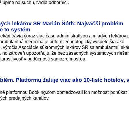
úplne na suchu, tvrdia odborníci.
ých lekárov SR Marián Šóth: Najväčší problém
Je to systém
 lekári trávia čoraz viac času administratívou a mladých lekárov
ambulantná medicína je pritom technologicky vyspelejšia ako
30. výročia Asociácie súkromných lekárov SR sa ambulantní lekár
n, no zároveň upozorňujú, že bez zásadných systémových rieše
tarostlivosť v budúcnosti samozrejmosťou.
ém. Platformu žaluje viac ako 10-tisíc hotelov, 
ované platformou Booking.com obmedzovali ich možnosť ponúkať 
ných predajných kanálov.