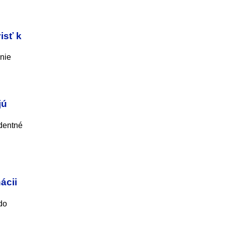
isť k
anie
jú
edentné
ácii
do