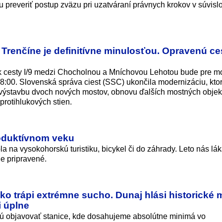
preveriť postup zväzu pri uzatváraní právnych krokov v súvislo
Trenčíne je definitívne minulosťou. Opravenú ce
k cesty I/9 medzi Chocholnou a Mníchovou Lehotou bude pre mo
 8:00. Slovenská správa ciest (SSC) ukončila modernizáciu, kto
 výstavbu dvoch nových mostov, obnovu ďalších mostných objek
rotihlukových sti­en.
produktívnom veku
 na vysokohorskú turistiku, bicykel či do záhrady. Leto nás lá
je pripravené.
o trápi extrémne sucho. Dunaj hlási historické 
i úplne
ú objavovať stanice, kde dosahujeme absolútne minimá vo