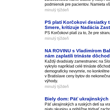
podmienok pre pacientov. Namieta však
minulý týždeň
PS platí Korčokovi desiatky t
Smere, kritizuje Nadácia Za
PS Korčokovi platí za to, že pre stra
minulý týždeň
NA ROVINU s Vladimírom Balá
nám zaplatili trináste dôcho
Každý dvadsiaty zamestnanec na Slov
vykrylo napríklad celé trináste dôch
demograficky nevymrie, no konkrétne 
v Bratislave ceny bytov do nekonečna 
výhody.
minulý týždeň
Biely dom: Päť ukrajinských 
Päť ukrajinských a ruských detí sa vr
piatu skupinu a približne tridsať zach