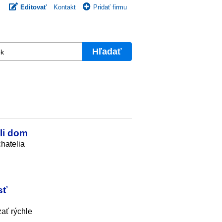
Editovať
Kontakt
Pridať firmu
Hľadať
li dom
hatelia
sť
ať rýchle