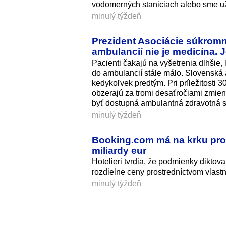
vodomerných staniciach alebo sme už 
minulý týždeň
Prezident Asociácie súkromn
ambulancií nie je medicína. 
Pacienti čakajú na vyšetrenia dlhšie,
do ambulancií stále málo. Slovenská 
kedykoľvek predtým. Pri príležitosti 
obzerajú za tromi desaťročiami zmie
byť dostupná ambulantná zdravotná s
minulý týždeň
Booking.com má na krku probl
miliardy eur
Hotelieri tvrdia, že podmienky dikt
rozdielne ceny prostredníctvom vlast
minulý týždeň