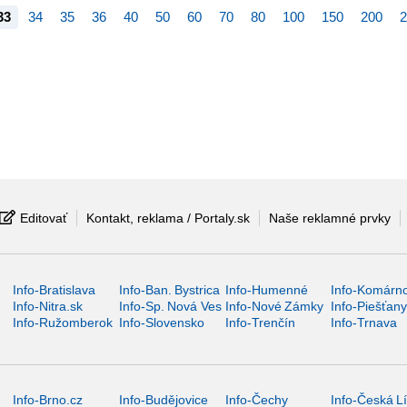
33
34
35
36
40
50
60
70
80
100
150
200
2
Editovať
Kontakt, reklama / Portaly.sk
Naše reklamné prvky
Info-Bratislava
Info-Ban. Bystrica
Info-Humenné
Info-Komárn
Info-Nitra.sk
Info-Sp. Nová Ves
Info-Nové Zámky
Info-Piešťan
Info-Ružomberok
Info-Slovensko
Info-Trenčín
Info-Trnava
Info-Brno.cz
Info-Budějovice
Info-Čechy
Info-Česká L