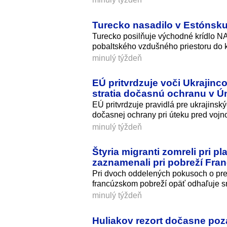
Turecko nasadilo v Estónsku
Turecko posilňuje východné krídlo NA
pobaltského vzdušného priestoru do
minulý týždeň
EÚ pritvrdzuje voči Ukrajin
stratia dočasnú ochranu v Ún
EÚ pritvrdzuje pravidlá pre ukrajin
dočasnej ochrany pri úteku pred vojn
minulý týždeň
Štyria migranti zomreli pri 
zaznamenali pri pobreží Fra
Pri dvoch oddelených pokusoch o prep
francúzskom pobreží opäť odhaľuje smrt
minulý týždeň
Huliakov rezort dočasne poz