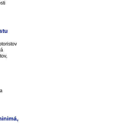
sti
stu
toristov
rá
tov,
ka
minimá,