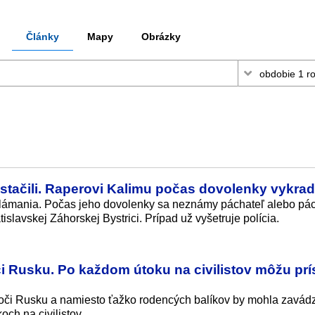
Články
Mapy
Obrázky
estačili. Raperovi Kalimu počas dovolenky vykrad
 vlámania. Počas jeho dovolenky sa neznámy páchateľ alebo pác
slavskej Záhorskej Bystrici. Prípad už vyšetruje polícia.
i Rusku. Po každom útoku na civilistov môžu prí
oči Rusku a namiesto ťažko rodencých balíkov by mohla zavádz
ch na civilistov.