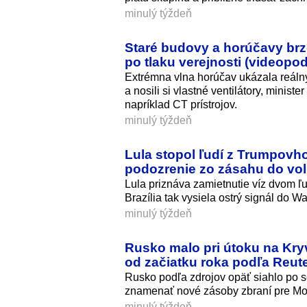
minulý týždeň
Staré budovy a horúčavy brzd
po tlaku verejnosti (videopo
Extrémna vlna horúčav ukázala reálny
a nosili si vlastné ventilátory, minis
napríklad CT prístrojov.
minulý týždeň
Lula stopol ľudí z Trumpovho
podozrenie zo zásahu do vol
Lula priznáva zamietnutie víz dvom 
Brazília tak vysiela ostrý signál do W
minulý týždeň
Rusko malo pri útoku na Kryv
od začiatku roka podľa Reut
Rusko podľa zdrojov opäť siahlo po se
znamenať nové zásoby zbraní pre Mo
minulý týždeň