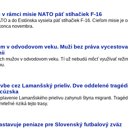
 v rámci misie NATO päť stíhačiek F-16
TO a do Estónska vysiela päť stíhačiek F-16. Cieľom misie je 
 konca novembra.
com v odvodovom veku. Muži bez práva vycestova
ii
ských mužov v odvodovom veku. Tí už nebudú môcť využívať reži
ou.
plavbe cez Lamanšský prieliv. Dve oddelené tragéd
ncúzska
lavenie Lamanšského prielivu zahynuli štyria migranti. Tragédi
eľné riziká tejto trasy.
astavuje peniaze pre Slovenský futbalový zväz