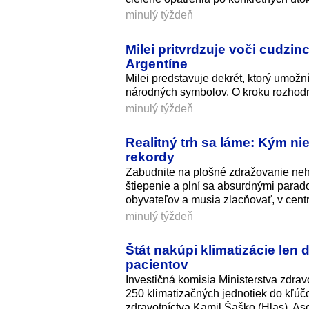
minulý týždeň
Milei pritvrdzuje voči cudzin
Argentíne
Milei predstavuje dekrét, ktorý umožn
národných symbolov. O kroku rozhod
minulý týždeň
Realitný trh sa láme: Kým ni
rekordy
Zabudnite na plošné zdražovanie neh
štiepenie a plní sa absurdnými parad
obyvateľov a musia zlacňovať, v centre
minulý týždeň
Štát nakúpi klimatizácie len 
pacientov
Investičná komisia Ministerstva zdrav
250 klimatizačných jednotiek do kľúč
zdravotníctva Kamil Šaško (Hlas). As