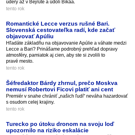
údery až v Bejrúte a údolí Bikáa.
tento rok
Romantické Lecce verzus rušné Bari.
Slovenská cestovateľka radí, kde začať
objavovať Apúliu
Hľadáte základňu na objavovanie Apúlie a váhate medzi
Lecce a Bari? Prinášame podrobný prehľad dopravy
atmosféry, pamiatok aj cien, aby ste si zvolili to
pravé mesto.
tento rok
Šéfredaktor Bárdy zhrnul, prečo Moskva
nemusí Robertovi Ficovi platiť ani cent
Premiér v snahe chrániť „našich ľudí“ neváha hazardovať
s osudom celej krajiny.
tento rok
Turecko po útoku dronom na svoju loď
upozornilo na riziko eskalácie