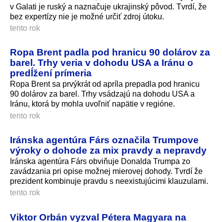
v Galati je ruský a naznačuje ukrajinský pôvod. Tvrdí, že
bez expertízy nie je možné určiť zdroj útoku.
tento rok
Ropa Brent padla pod hranicu 90 dolárov za
barel. Trhy veria v dohodu USA a Iránu o
predĺžení prímeria
Ropa Brent sa prvýkrát od apríla prepadla pod hranicu
90 dolárov za barel. Trhy vsádzajú na dohodu USA a
Iránu, ktorá by mohla uvoľniť napätie v regióne.
tento rok
Iránska agentúra Fárs označila Trumpove
výroky o dohode za mix pravdy a nepravdy
Iránska agentúra Fárs obviňuje Donalda Trumpa zo
zavádzania pri opise možnej mierovej dohody. Tvrdí že
prezident kombinuje pravdu s neexistujúcimi klauzulami.
tento rok
Viktor Orbán vyzval Pétera Magyara na