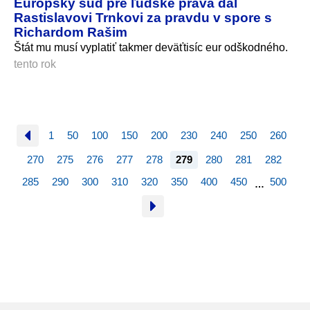
Európsky súd pre ľudské práva dal
Rastislavovi Trnkovi za pravdu v spore s
Richardom Rašim
Štát mu musí vyplatiť takmer deväťtisíc eur odškodného.
tento rok
1
50
100
150
200
230
240
250
260
270
275
276
277
278
279
280
281
282
285
290
300
310
320
350
400
450
500
…