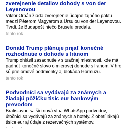
zverejnenie detailov dohody s von der
Leyenovou
Viktor Orbán žiada zverejnenie údajne tajného paktu
medzi Péterom Magyarom a Ursulou von der Leyenovou.
Tvrdí, že Budapešť niečo Bruselu predala.
tento rok
Donald Trump plánuje prijať konečné
rozhodnutie o dohode s Iránom
Trump ohlásil zasadnutie v situačnej miestnosti, kde má
padnúť konečné slovo o mierovej dohode s Iránom. V hre
sú prielomové podmienky aj blokáda Hormuzu.
tento rok
Podvodníci sa vydávajú za známych a
žiadajú pôžičku tisíc eur bankovým
prevodom
Bratislavou sa šíri nová vlna WhatsApp podvodov,
útočníci sa vydávajú za známych a hotely. Z obetí lákajú
tisíce eur aj údaje z rezervačných systémov.