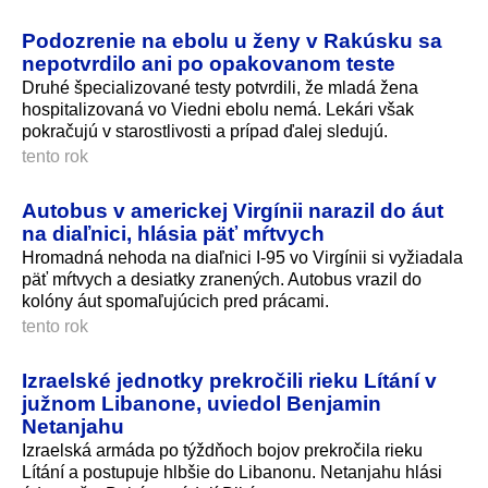
Podozrenie na ebolu u ženy v Rakúsku sa
nepotvrdilo ani po opakovanom teste
Druhé špecializované testy potvrdili, že mladá žena
hospitalizovaná vo Viedni ebolu nemá. Lekári však
pokračujú v starostlivosti a prípad ďalej sledujú.
tento rok
Autobus v americkej Virgínii narazil do áut
na diaľnici, hlásia päť mŕtvych
Hromadná nehoda na diaľnici I-95 vo Virgínii si vyžiadala
päť mŕtvych a desiatky zranených. Autobus vrazil do
kolóny áut spomaľujúcich pred prácami.
tento rok
Izraelské jednotky prekročili rieku Lítání v
južnom Libanone, uviedol Benjamin
Netanjahu
Izraelská armáda po týždňoch bojov prekročila rieku
Lítání a postupuje hlbšie do Libanonu. Netanjahu hlási