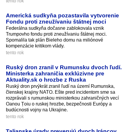
tento rok
Americká sudkyňa pozastavila vytvorenie
Fondu proti zneužívaniu štátnej moci
Federálna sudkyňa dočasne zablokovala vznik
Trumpovho fondu proti zneužívaniu štátnej moci.
Spomalila tak plán Bieleho domu na miliónové
kompenzácie kritikom vlády.
tento rok
Ruský dron zranil v Rumunsku dvoch ľudí.
Ministerka zahraničia exklúzivne pre
Aktuality.sk o hrozbe z Ruska
Ruský dron prvýkrát zranil ľudí na území Rumunska,
členskej krajiny NATO. Ešte pred incidentom sme sa
rozprávali s rumunskou ministerkou zahraničných vecí
Oanou Țoiu o ruskej hrozbe, bezpečnosti Európy a
budúcnosti vojny na Ukrajine.
tento rok
Talianske úrady preverujú dvoch Iráncov