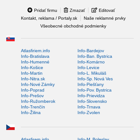
Pridať firmu
Zmazať
Editovať
Kontakt, reklama / Portaly.sk
Naše reklamné prvky
Všeobecné obchodné podmienky
Atlasfiriem.info
Info-Bardejov
Info-Bratislava
Info-Ban. Bystrica
Info-Humenné
Info-Komárno
Info-Košice
Info-Levice
Info-Martin
Info-L. Mikuláš
Info-Nitra.sk
Info-Sp. Nová Ves
Info-Nové Zámky
Info-Piešťany
Info-Poprad
Info-Pov. Bystrica
Info-Prešov
Info-Prievidza
Info-Ružomberok
Info-Slovensko
Info-Trenčín
Info-Trnava
Info-Žilina
Info-Zvolen
Atlasfirem.info
Info-M. Boleslav