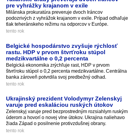
pre vyhrážky krajanom v exile
Milánska prokuratúra preveruje dvoch Iráncov
podozrivých z vyhrážok krajanom v exile. Prípad odhaľuje
tlak teheránskeho režimu na odporcov v Európe.
tento rok
Belgické hospodárstvo zvyšuje rýchlosť
rastu. HDP v prvom štvrťroku stúpol
medzikvartálne o 0,2 percenta
Belgická ekonomika zrýchľuje rast, HDP v prvom
štvrťroku stúpol o 0,2 percenta medzikvartálne. Centrálna
banka zároveň potvrdila svoj predbežný odhad.
tento rok
Ukrajinský prezident Volodymyr Zelenskyj
varuje pred eskaláciou ruských útokov
Zelenskyj varuje pred bezprostredným rozsiahlym ruským
úderom a hovorí o novej vlne útokov. Ukrajina naliehavo
žiada Západ o posilnenie protivzdušnej obrany.
tento rok