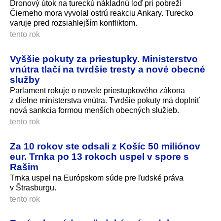
Dronový útok na tureckú nákladnú loď pri pobreží
Čierneho mora vyvolal ostrú reakciu Ankary. Turecko
varuje pred rozsiahlejším konfliktom.
tento rok
Vyššie pokuty za priestupky. Ministerstvo
vnútra tlačí na tvrdšie tresty a nové obecné
služby
Parlament rokuje o novele priestupkového zákona
z dielne ministerstva vnútra. Tvrdšie pokuty má doplniť
nová sankcia formou menších obecných služieb.
tento rok
Za 10 rokov ste odsali z Košíc 50 miliónov
eur. Trnka po 13 rokoch uspel v spore s
Rašim
Trnka uspel na Európskom súde pre ľudské práva
v Štrasburgu.
tento rok