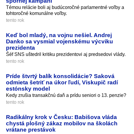
spornej kampani
Témou relácie boli aj budúcoročné parlamentné voľby a
tohtoročné komunálne voľby.
tento rok
Keď bol mladý, na vojnu nešiel. Andrej
Danko sa vysmial vojenskému výcviku
prezidenta
Šéf SNS uštedril kritiku prezidentovi aj predsedovi vlády.
tento rok
Príde štvrtý balík konsolidácie? Saková
odmieta šetriť na úkor ľudí, Viskupič radí
estónsky model
Kedy zrušia transakčnú daň a prídu seniori o 13. penzie?
tento rok
Radikálny krok v Česku: Babišova vláda
chystá plošný zákaz mobilov na školách
vrátane prestávok