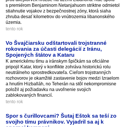
s premiérom Benjaminom Netanjahuom striktne odmietol
stiahnutie vojakov z bezpečnostnej zóny, ktorá siaha
zhruba desať kilometrov do vnútrozemia libanonského
územia.
tento rok
Vo Švajčiarsku odštartovali trojstranné
rokovania za účasti delegácií z Iránu,
Spojených štátov a Kataru
K americkému tímu a iránskym špičkám sa oficiálne
pripojil Katar, ktorý v konflikte zohráva historickú rolu
neutrálneho sprostredkovateľa. Cieľom trojstranných
rozhovorov je okamžité zastavenie bojov medzi Izraelom
a hnutím Hizballáh, no Teherán na stôl nekompromisne
položil aj požiadavku na uvoľnenie svojich
zablokovaných financií.
tento rok
Spor s čurillovcami? Šutaj Eštok sa teší zo
svojho tímu právnikov. Vyjadril sa aj k