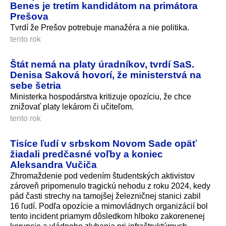
Benes je tretím kandidátom na primátora
Prešova
Tvrdí že Prešov potrebuje manažéra a nie politika.
tento rok
Štát nemá na platy úradníkov, tvrdí SaS.
Denisa Saková hovorí, že ministerstvá na
sebe šetria
Ministerka hospodárstva kritizuje opozíciu, že chce
znižovať platy lekárom či učiteľom.
tento rok
Tisíce ľudí v srbskom Novom Sade opäť
žiadali predčasné voľby a koniec
Aleksandra Vučiča
Zhromaždenie pod vedením študentských aktivistov
zároveň pripomenulo tragickú nehodu z roku 2024, kedy
pád časti strechy na tamojšej železničnej stanici zabil
16 ľudí. Podľa opozície a mimovládnych organizácií bol
tento incident priamym dôsledkom hlboko zakorenenej