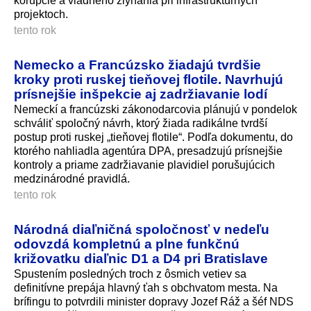
korupcie a vládneho zlyhania pri infraštruktúrnych
projektoch.
tento rok
Nemecko a Francúzsko žiadajú tvrdšie
kroky proti ruskej tieňovej flotile. Navrhujú
prísnejšie inšpekcie aj zadržiavanie lodí
Nemeckí a francúzski zákonodarcovia plánujú v pondelok
schváliť spoločný návrh, ktorý žiada radikálne tvrdší
postup proti ruskej „tieňovej flotile“. Podľa dokumentu, do
ktorého nahliadla agentúra DPA, presadzujú prísnejšie
kontroly a priame zadržiavanie plavidiel porušujúcich
medzinárodné pravidlá.
tento rok
Národná diaľničná spoločnosť v nedeľu
odovzdá kompletnú a plne funkčnú
križovatku diaľnic D1 a D4 pri Bratislave
Spustením posledných troch z ôsmich vetiev sa
definitívne prepája hlavný ťah s obchvatom mesta. Na
brífingu to potvrdili minister dopravy Jozef Ráž a šéf NDS