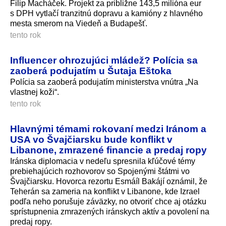
Filip Macháček. Projekt za približne 143,5 milióna eur
s DPH vytlačí tranzitnú dopravu a kamióny z hlavného
mesta smerom na Viedeň a Budapešť.
tento rok
Influencer ohrozujúci mládež? Polícia sa
zaoberá podujatím u Šutaja Eštoka
Polícia sa zaoberá podujatím ministerstva vnútra „Na
vlastnej koži“.
tento rok
Hlavnými témami rokovaní medzi Iránom a
USA vo Švajčiarsku bude konflikt v
Libanone, zmrazené financie a predaj ropy
Iránska diplomacia v nedeľu spresnila kľúčové témy
prebiehajúcich rozhovorov so Spojenými štátmi vo
Švajčiarsku. Hovorca rezortu Esmáíl Bakájí oznámil, že
Teherán sa zameria na konflikt v Libanone, kde Izrael
podľa neho porušuje záväzky, no otvoriť chce aj otázku
sprístupnenia zmrazených iránskych aktív a povolení na
predaj ropy.