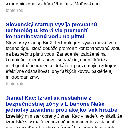
akademického sochára Vladimíra Môťovského.
tento rok
Slovenský startup vyvíja prevratnú
technológiu, ktorá vie premeniť
kontaminovanú vodu na pitnú
Slovenský startup BioX Technologies vyvíja inovatívnu
technológiu, ktorá dokáže premeniť kontaminovanú vodu
na bezpečnú pitnú vodu. Zariadenie, založené na
kombinácii membránovej separácie, nanofiltrácie a
inteligentného riadenia, dokáže z podzemných zdrojov
efektívne odstraňovať ióny ťažkých kovov, baktérie aj
mikroorganizmy.
tento rok
Jisrael Kac: Izrael sa nestiahne z
bezpečnostnej zóny v Libanone Naše
jednotky zasiahnu proti akejkoľvek hrozbe
Izraelský minister obrany Jisrael Kac v nedeľu vyhlásil, že
izraelské sily majú jednoznačné nariadenie zasiahnuť
proti akejkoľvek hrozbe na území Libanonu. Kac spolu