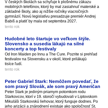
V českých školách sa schyľuje k plošnému zákazu
mobilných telefónov, ktorý by mal zasiahnuť materské a
základné školy, ako aj nižšie ročníky viacročných
gymnázií. Novú legislatívu presadzuje premiér Andrej
Babiš a platiť by mala od septembra 2027.
tento rok
Hudobné leto štartuje vo veľkom štýle.
Slovensko a susedia lákajú na silné
koncerty a top festivaly
Od Iron Maiden po Innu a The Cure. Pozrite si prehľad
festivalov na Slovensku a v okolí, ktoré prilákajú
tisíce ľudí.
tento rok
Peter Gabriel Stark: Nemôžem povedať, že
som pravý Slovák, ale som pravý Američan
Peter Stark je jediným priamym potomkom rodu
Starkovcov, ktorí v 19. storočí vybudovali v Liptovskom
Mikuláši Starkovskú liehovar, ktorý funguje dodnes. Po
jeho arizácii a znárodnení existuje ako spoločnosť St.