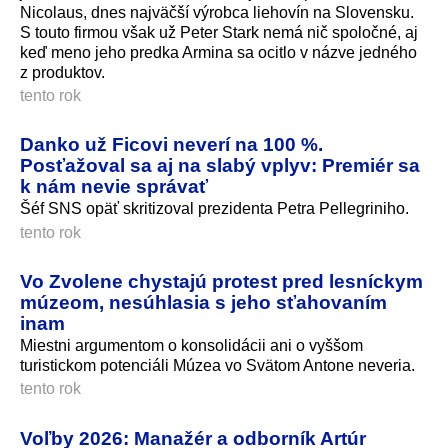
Nicolaus, dnes najväčší výrobca liehovín na Slovensku.
S touto firmou však už Peter Stark nemá nič spoločné, aj
keď meno jeho predka Armina sa ocitlo v názve jedného
z produktov.
tento rok
Danko už Ficovi neverí na 100 %.
Posťažoval sa aj na slabý vplyv: Premiér sa
k nám nevie správať
Šéf SNS opäť skritizoval prezidenta Petra Pellegriniho.
tento rok
Vo Zvolene chystajú protest pred lesníckym
múzeom, nesúhlasia s jeho sťahovaním
inam
Miestni argumentom o konsolidácii ani o vyššom
turistickom potenciáli Múzea vo Svätom Antone neveria.
tento rok
Voľby 2026: Manažér a odborník Artúr