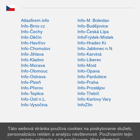
Atlasfirem.info
Info-M. Boleslav
Info-Brno.cz
Info-Budějovice
Info-Čechy
Info-Česká Lípa
Info-Děčín
InfoFrýdek-Místek
Info-Havířov
Info-Hradec Kr.
Info-Chomutov
Info-Jablonec n.N.
Info-Jihlava
Info-Karviná
Info-Kladno
Info-Liberec
Info-Morava
Info-Most
Info-Olomouc
Info-Opava
Info-Ostrava
Info-Pardubice
Info-Plzeň
Info-Praha
Info-Přerov
Info-Prostějov
Info-Teplice
Info-Třebíč
Info-Ústí n.L.
Info-Karlovy Vary
Info-Vysočina
InfoZlín
Táto webová stránka používa cookies na poskytovanie služieb,
personalizáciu reklám a analýzu návštevnosti. Používaním tejto
stránky súhlasíte s ich používaním.
Viac informácií
.