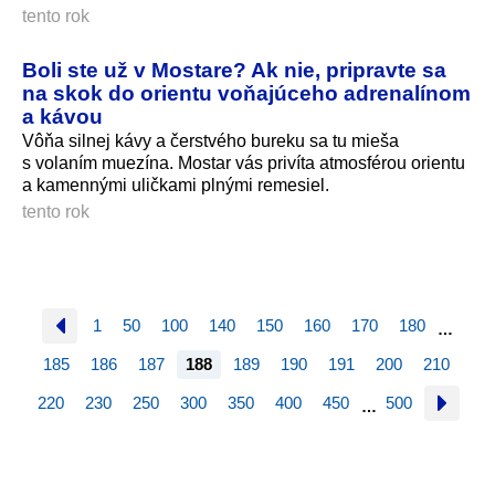
tento rok
Boli ste už v Mostare? Ak nie, pripravte sa
na skok do orientu voňajúceho adrenalínom
a kávou
Vôňa silnej kávy a čerstvého bureku sa tu mieša
s volaním muezína. Mostar vás privíta atmosférou orientu
a kamennými uličkami plnými remesiel.
tento rok
1
50
100
140
150
160
170
180
…
185
186
187
188
189
190
191
200
210
220
230
250
300
350
400
450
500
…